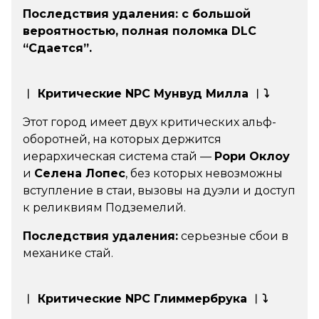
Последствия удаления: с большой
вероятностью, полная поломка DLC
“Сдается”.
︱ Критические NPC Мунвуд Милла ︱⤵
Этот город имеет двух критических альф-
оборотней, на которых держится
иерархическая система стай —
Рори Оклоу
и
Селена Лопес
, без которых невозможны
вступление в стаи, вызовы на дуэли и доступ
к реликвиям Подземелий.
Последствия удаления:
серьезные сбои в
механике стай.
︱ Критические NPC Глиммербрука ︱⤵