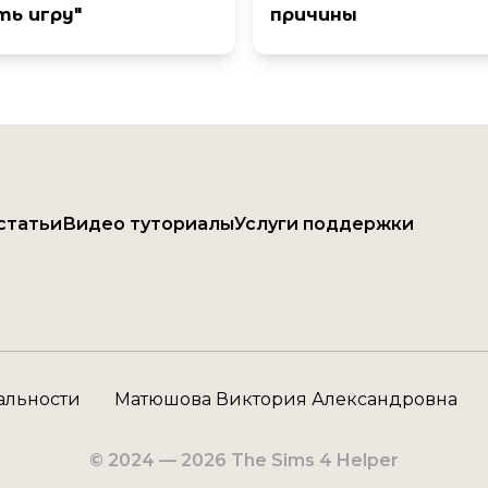
ть игру"
причины
статьи
Видео туториалы
Услуги поддержки
альности
Матюшова Виктория Александровна
© 2024 —
2026
The Sims 4 Helper