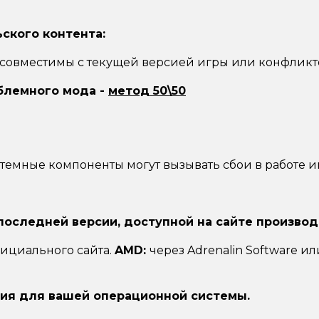
ского контента:
совместимы с текущей версией игры или конфликто
блемного мода -
метод 50\50
емные компоненты могут вызывать сбои в работе и
оследней версии, доступной на сайте производ
фициального сайта.
AMD:
через Adrenalin Software и
ния для вашей операционной системы.