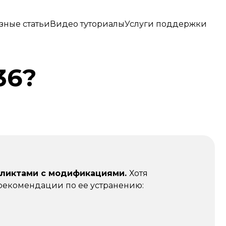
зные статьи
Видео туториалы
Услуги поддержки
36?
нфликтами с модификациями.
Хотя
рекомендации по ее устранению: