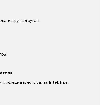
вать друг с другом.
гры.
ителя.
ли с официального сайта.
Intel:
Intel