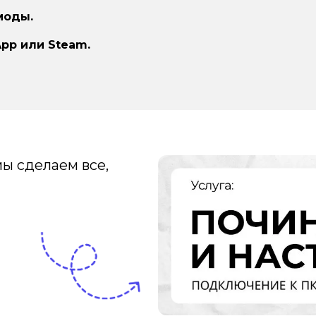
моды.
pp или Steam.
ы сделаем все,